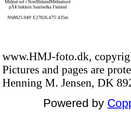
Midnat sol i Nordfinland
Midnatssol
pÃ¥ bakken Saariselka Finland
N68825.949' E27826.475' 435m
www.HMJ-foto.dk, copyright
Pictures and pages are prot
Henning M. Jensen, DK 892
Powered by
Copp