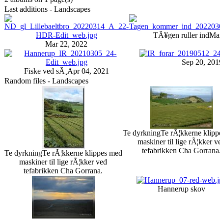
Last additions - Landscapes
TÃ¥gen ruller ind
Mar
Mar 22, 2022
Sep 20, 201
Fiske ved sÃ¸
Apr 04, 2021
Random files - Landscapes
Te dyrkning
Te rÃ¦kkerne klip
maskiner til lige rÃ¦kker v
tefabrikken Cha Gorrana
Te dyrkning
Te rÃ¦kkerne klippes med
maskiner til lige rÃ¦kker ved
tefabrikken Cha Gorrana.
Hannerup skov