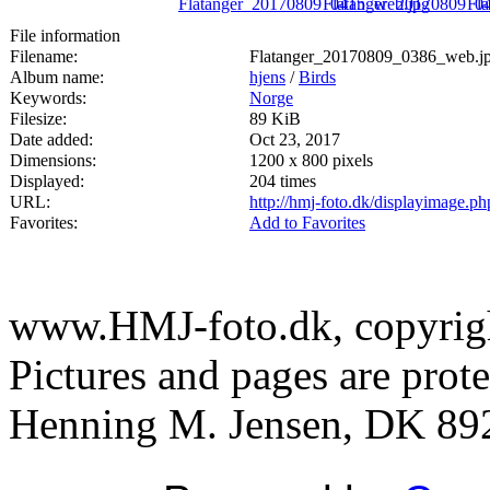
File information
Filename:
Flatanger_20170809_0386_web.j
Album name:
hjens
/
Birds
Keywords:
Norge
Filesize:
89 KiB
Date added:
Oct 23, 2017
Dimensions:
1200 x 800 pixels
Displayed:
204 times
URL:
http://hmj-foto.dk/displayimage.p
Favorites:
Add to Favorites
www.HMJ-foto.dk, copyright
Pictures and pages are prot
Henning M. Jensen, DK 892